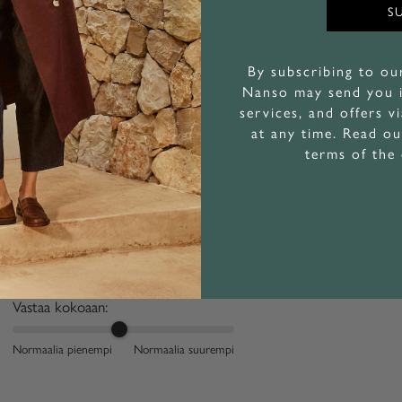
7
S
2
1
By subscribing to ou
Nanso may send you i
services, and offers v
at any time. Read o
terms of the
väri hyvä
väri hyvä ja kokokin ok
Vastaa kokoaan:
Normaalia pienempi
Normaalia suurempi