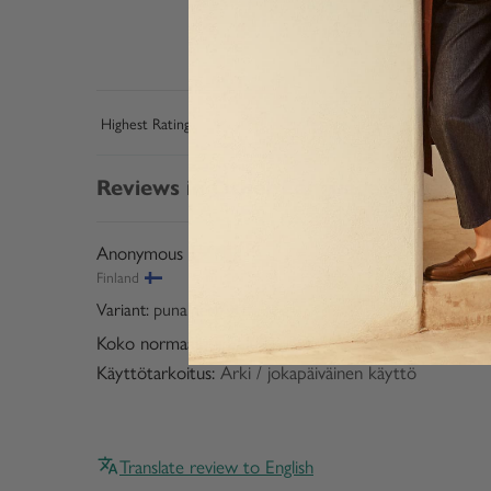
Sort by
Reviews in Other Languages
Anonymous
Finland
punainen / XL
Koko normaalisti:
EU 42 / L
Käyttötarkoitus:
Arki / jokapäiväinen käyttö
Translate review to English