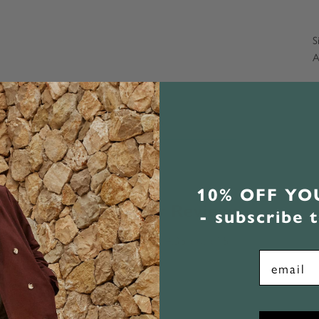
S
A
10% OFF Y
Customer Reviews
- subscribe 
4.35 out of 5
email
35
15