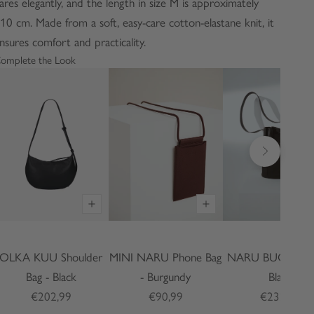
lares elegantly, and the length in size M is approximately
10 cm. Made from a soft, easy-care cotton-elastane knit, it
nsures comfort and practicality.
omplete the Look
Seuraava
OLKA KUU Shoulder
MINI NARU Phone Bag
NARU BUCKET B
Bag - Black
- Burgundy
Black
€202,99
€90,99
€232,99