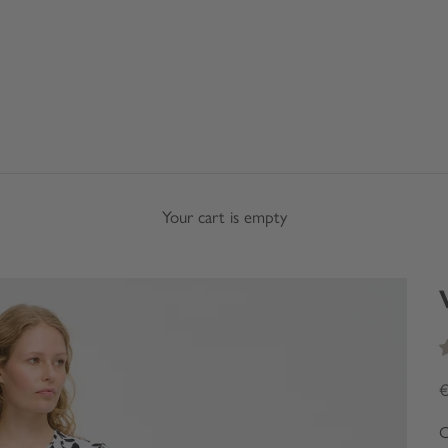
Your cart is empty
S
€
C