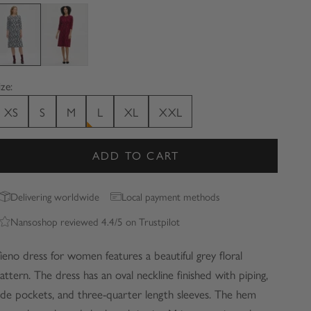
rey
Red
ize:
XS
S
M
L
XL
XXL
ADD TO CART
Delivering worldwide
Local payment methods
Nansoshop reviewed 4.4/5 on Trustpilot
ieno dress for women features a beautiful grey floral
attern. The dress has an oval neckline finished with piping,
ide pockets, and three-quarter length sleeves. The hem