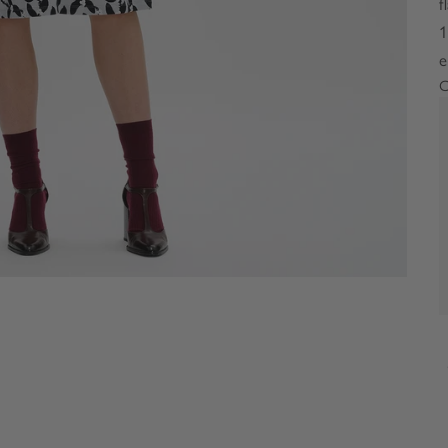
f
1
e
C