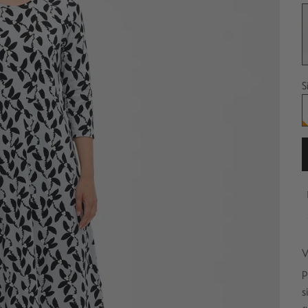
G
S
V
p
s