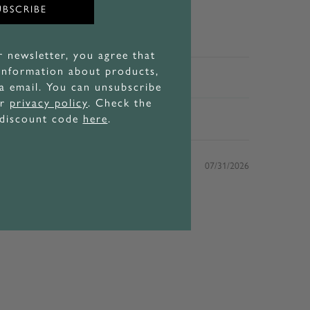
UBSCRIBE
r newsletter, you agree that
nformation about products,
ia email. You can unsubscribe
ur
privacy policy
. Check the
 discount code
here
.
07/31/2026