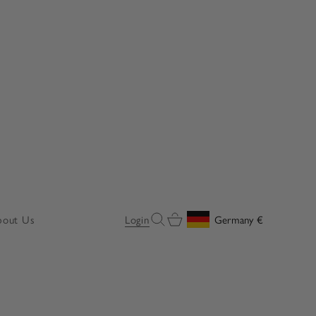
Open search
Open cart
bout Us
Login
Germany
€
Geolocation Button: Germany, 