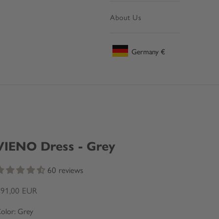
About Us
Germany
€
Geolocation Button: Germany, €
VIENO Dress - Grey
60 reviews
ale price
91,00 EUR
olor: Grey